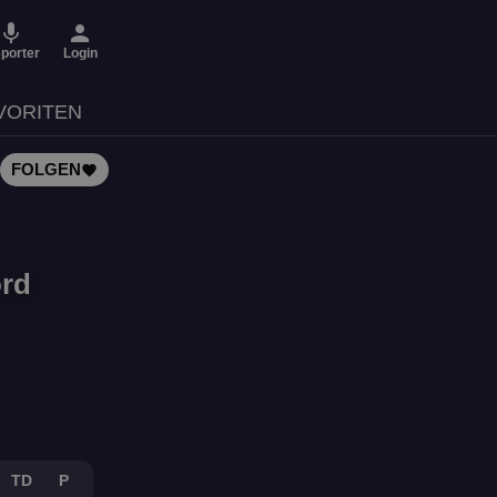
micro
person
porter
Login
VORITEN
FOLGEN
favorite
ord
TD
P