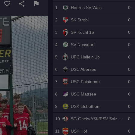
favorite_border
share
flag
1
Heeres SV Wals
0
2
SK Strobl
0
3
SV Kuchl 1b
0
4
SV Nussdorf
0
5
UFC Hallein 1b
0
6
USC Abersee
0
7
USC Faistenau
0
8
USC Mattsee
0
9
USK Elsbethen
0
10
SG Gneis/ASK/PSV Salzburg
0
11
USK Hof
0