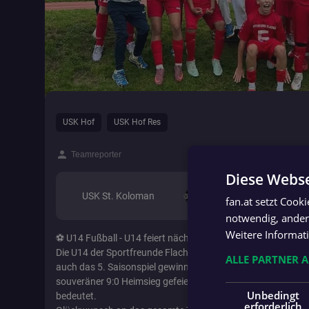
USK Hof
USK Hof Res
person
Teamreporter
Diese Webse
Fr. 26.09.
USK St. Koloman
2 : 0
fan.at setzt Cook
notwendig, andere
Weitere Informat
⚽ U14 Fußball - U14 feiert nächsten Sieg ⚽
Die U14 der Sportfreunde Flachgau reitet weiter auf der Erf
ALLE PARTNER 
auch das 5. Saisonspiel gewinnen. Gegen die SG FCST B ko
souveräner 9:0 Heimsieg gefeiert werden, der weiterhin die
Unbedingt
bedeutet.
erforderlich