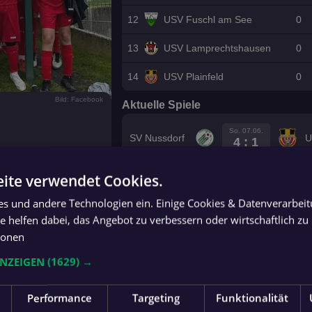
12
USV Fuschl am See
0
13
USV Lamprechtshausen
0
14
USV Plainfeld
0
Bild: Facebook
Aktuelle Spiele
So. 07.06.
SV Nussdorf
U
4 : 1
ite verwendet Cookies.
So. 07.06.
USC
7 : 1
Faistenau
USK Hof
ies und andere Technologien ein. Einige Cookies & Datenverarbei
 helfen dabei, das Angebot zu verbessern oder wirtschaftlich zu 
Fr. 07.08.
USK
ionen
16:00
Elsbethen
olgswelle und konnte
ANZEIGEN
(1629) →
nnte am Ende ein
Fr. 07.08.
Heeres SV
 Tabellenführung
U
16:30
Wals
Performance
Targeting
Funktionalität