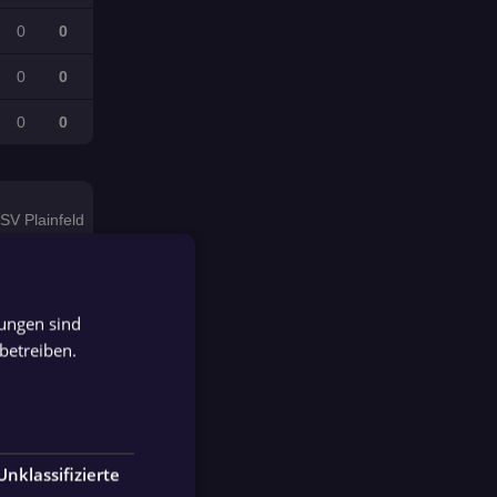
0
0
0
0
0
0
SV Plainfeld
Heeres SV
Wals
tungen sind
GERMAN
betreiben.
GERMAN
UFC Hallein
1b
SV Plainfeld
Unklassifizierte